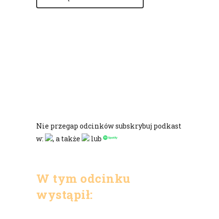
Nie przegap odcinków subskrybuj podkast
w:
, a także
lub
W tym odcinku
wystąpił: